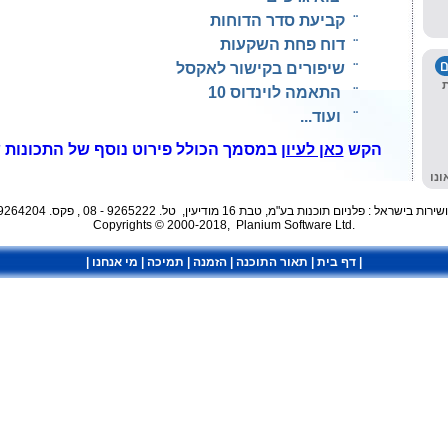
¨
קביעת סדר הדוחות
¨
דוח פחת השקעות
¨
שיפורים בקישור לאקסל
¨
התאמה לוינדוס
10
¨
ועוד...
הקש
כאן לעיון
במסמך
הכולל פירוט נוסף של התכונות 
נו
ת בישראל : פלניום תוכנות בע"מ, טבת 16 מודיעין, טל. 9265222 - 08 , פקס. 9264204 - 08
Copyrights © 2000-2018, Planium Software Ltd.
|
דף בית
|
תאור התוכנה
|
הזמנה
|
תמיכה
|
מי אנחנו
|