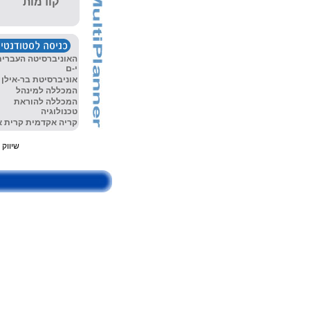
קודמות
האוניברסיטה
העברית
י-ם
אוניברסיטת בר-אילן
המכללה למינהל
המכללה להוראת
טכנולוגיה
קריה אקדמית קרית או
שיווק ושירו