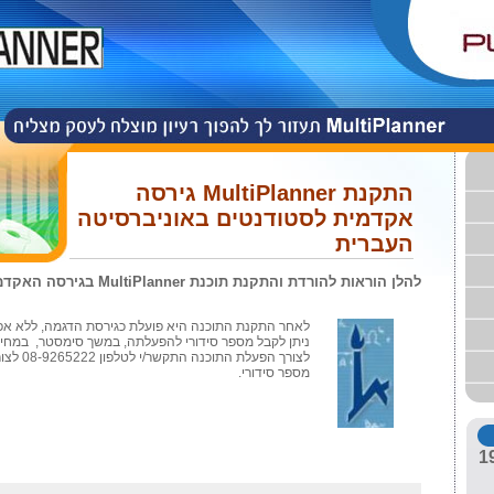
התקנת
MultiPlanner
גירסה
אקדמית
לסטודנטים באוניברסיטה
העברית
להלן הוראות להורדת והתקנת תוכנת
MultiPlanner
בגירסה האקדמ
לאחר התקנת התוכנה היא פועלת כגירסת הדגמה,
ללא א
ניתן לקבל מספר סידורי להפעלתה, במשך סימסטר, במחיר של 100 ש"ח כולל
לצורך הפעל
מספר סידורי.