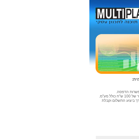
ית:
פשרות
ה
דפסה
.
 מע"מ.
ת התוכנה התקשר/י לטלפון 08-9265222 לצורך ביצוע התשלום וקבלת