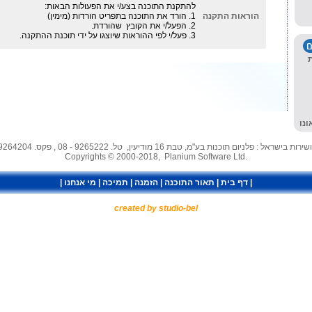
להתקנת התוכנה בצע/י את הפעולות הבאות:
הוראות התקנה
1. הורד את התוכנה בתפריט הורדות (מימין)
2. הפעל/י את הקובץ שהורדת.
3. פעל/י לפי ההוראות שיוצגו על ידי תוכנת ההתקנה.
נו
ת בישראל : פלניום תוכנות בע"מ, טבת 16 מודיעין, טל. 9265222 - 08 , פקס. 9264204 - 08
Copyrights © 2000-2018, Planium Software Ltd.
|
דף בית
|
תאור התוכנה
|
הזמנה
|
תמיכה
|
מי אנחנו
|
created by studio-bel