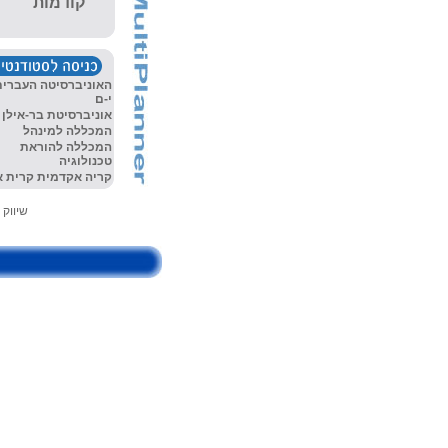
קודמות
האוניברסיטה
העברית
י-ם
אוניברסיטת בר-אילן
המכללה למינהל
המכללה להוראת
טכנולוגיה
קריה אקדמית קרית או
שיווק ושירו